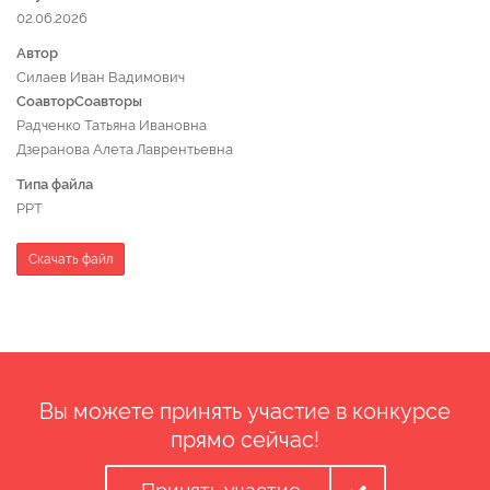
02.06.2026
Автор
Силаев Иван Вадимович
СоавторСоавторы
Радченко Татьяна Ивановна
Дзеранова Алета Лаврентьевна
Типа файла
PPT
Скачать файл
Вы можете принять участие в конкурсе
прямо сейчас!