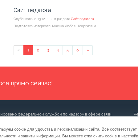
Сайт педагога
Опубликовано 13.12.2022 в разделе
Сайт педагога
Подготовка материала: Масько Любовь Георгиевна
«
1
2
3
4
5
6
»
рсе прямо сейчас!
рировано федеральной службой по надзору в сфере связи,
Р
 (Роскомнадзор). Учредитель — ООО "Образовательное
03
ория 18+
ьзуем cookie для удобства и персонализации сайта. Всё соответствует
Те
альности и защиты информации
. Вы можете отключить cookie в настройк
Em