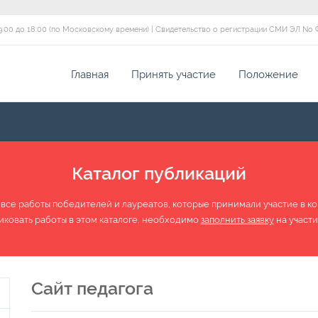
 с 09:00 до 18:00 (по Московскому времени) | Свидетельство о регистрации СМИ ЭЛ No 
Главная
Принять участие
Положение
Каталог публикаций
 все работы победителей и лауреатов, которые принимали участие в конк
иковать работы в этом каталоге, необходимо
заполнить заявку
на участи
Сайт педагога