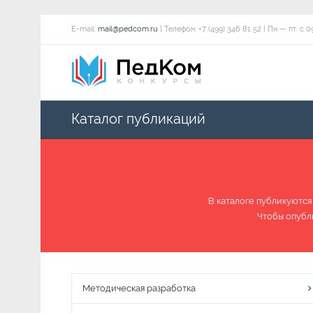
E-mail:
mail@pedcom.ru
| Телефон: +7 (499) 346 81 52 | Пн — пт:
Каталог публикаций
В каталоге публикуются
Чтобы опубл
Методическая разработка